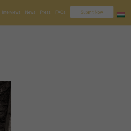
Interviews
News
Press
FAQs
Submit Now