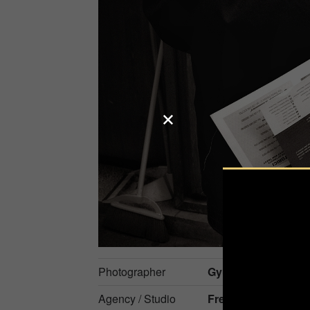
Photographer
Gyula (Giulio) Salu
Agency / Studio
Free Lance