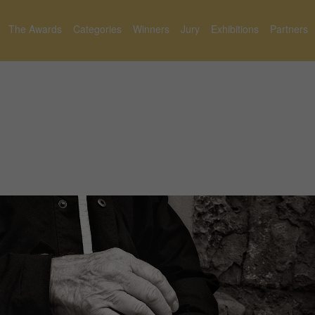
The Awards
Categories
Winners
Jury
Exhibitions
Partners