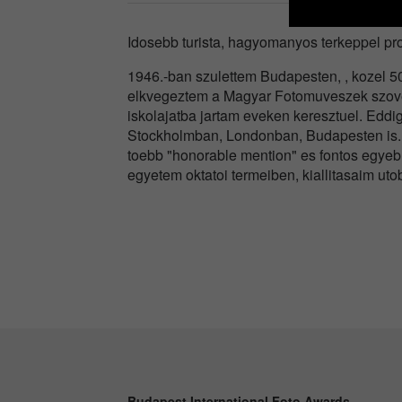
Idosebb turista, hagyomanyos terkeppel pro
1946.-ban szulettem Budapesten, , kozel 5
elkvegeztem a Magyar Fotomuveszek szovets
iskolajatba jartam eveken keresztuel. Eddig
Stockholmban, Londonban, Budapesten is. 
toebb "honorable mention" es fontos egyeb h
egyetem oktatoi termeiben, kiallitasaim u
Budapest International Foto Awards