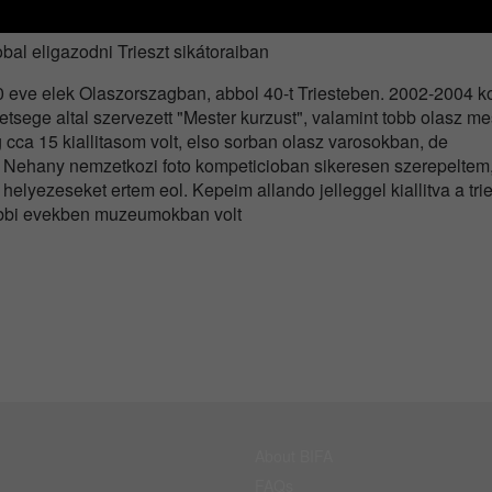
bal eligazodni Trieszt sikátoraiban
0 eve elek Olaszorszagban, abbol 40-t Triesteben. 2002-2004 ko
ege altal szervezett "Mester kurzust", valamint tobb olasz me
 cca 15 kiallitasom volt, elso sorban olasz varosokban, de
Nehany nemzetkozi foto kompeticioban sikeresen szerepeltem
elyezeseket ertem eol. Kepeim allando jelleggel kiallitva a trie
tobbi evekben muzeumokban volt
About BIFA
FAQs