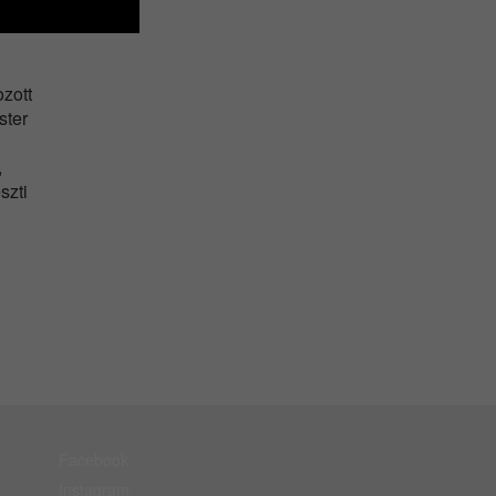
zott
ster
,
szti
Facebook
Instagram