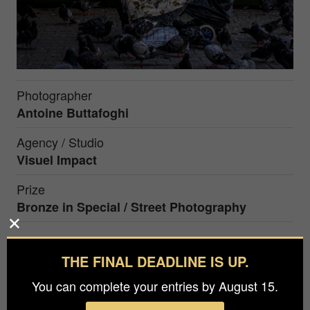
Photographer
Antoine Buttafoghi
Agency / Studio
Visuel Impact
Prize
Bronze in
Special / Street Photography
La reine des pigeons J'ai d'abord photographié
THE FINAL DEADLINE IS UP.
cette personne à distance, avant de prendre des
You can complete your entries by August 15.
photos en mode portrait. Cela m'a donné
l'occasion de discuter avec elle. J'ai été surpris